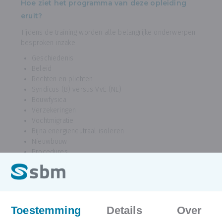
Hoe ziet het programma van deze opleiding
eruit?
Tijdens de training worden alle belangrijke onderwerpen
besproken inzake
Geschiedenis
Beleid
Rechten en plichten
Syndicus (B) versus VvE (NL)
Bouwfysica
Verzekeringen
Vochtmigratie
Bijna energieneutraal isoleren
Nieuwbouw
Procedures
Bouwconflict - expert
Juridische implicaties
Controles
10 jarige aansprakelijkheid
Toestemming
Details
Over