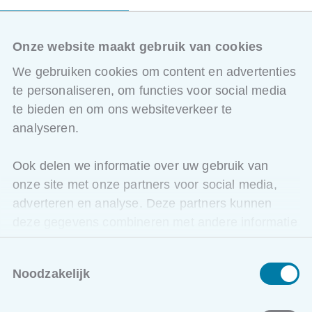
Bijkomende info
In 2025 moeten EPB-verslaggevers 6 uur permanente
Onze website maakt gebruik van cookies
vorming met vrije inhoud volgen. Onder voorbehoud telt
We gebruiken cookies om content en advertenties
deze opleiding in 2025 mee voor 6 uur permanente
vorming met vrije inhoud voor EPB-verslaggevers.
te personaliseren, om functies voor social media
te bieden en om ons websiteverkeer te
analyseren.
Getuigschrift
Ook delen we informatie over uw gebruik van
U ontvangt een getuigschrift van deelname.
onze site met onze partners voor social media,
adverteren en analyse. Deze partners kunnen
deze gegevens combineren met andere informatie
die u aan ze heeft verstrekt of die ze hebben
Ook interessant voor jou
Toestemmingsselectie
verzameld op basis van uw gebruik van hun
Noodzakelijk
services.
Isolatie-, vocht en bouwknopen