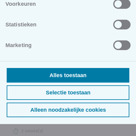
Voorkeuren
Vanaf 14/10/2026
Webinar
Statistieken
320,00 excl. BTW
2 sessie(s)
Marketing
Zorg dat u op de hoogte bent van de nieuwe
wetgeving over hoe energieneutraal gebouwd en
gerenoveerd wordt!
KMO-PORTEFEUILLE
DUURZAAMHEID
Alles toestaan
Bouwrecht in functie van schadedossiers
Selectie toestaan
Vanaf 18/11/2026
Webinar
Alleen noodzakelijke cookies
360,00 excl. BTW
2 sessie(s)