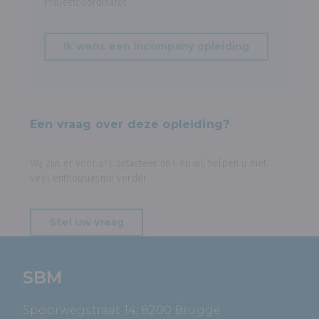
Projectcoördinator
Ik wens een incompany opleiding
Een vraag over deze opleiding?
Wij zijn er voor u! Contacteer ons en wij helpen u met
veel enthousiasme verder.
Stel uw vraag
SBM
Spoorwegstraat 14, 8200 Brugge