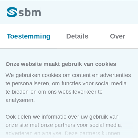
Dit helpt u om snel door de
'native speakers'
geaccepteerd te worden en voorkomt onnodige
misverstanden en problemen.
Voor wie is deze opleiding bestemd?
Toestemming
Details
Over
Voor wie start vanaf nul.
Methodologie
Onze website maakt gebruik van cookies
Native Turkse docente (die perfect Nederlands praat)
We gebruiken cookies om content en advertenties
Hoe ziet het programma van deze opleiding
te personaliseren, om functies voor social media
eruit?
te bieden en om ons websiteverkeer te
analyseren.
We leren spreken rond
dagdagelijkse, herkenbare en
concrete situaties
.
Ook delen we informatie over uw gebruik van
Alles met eenvoudige woordenschat in eenvoudige
structuren. Aandacht voor de correcte uitspraak.
onze site met onze partners voor social media,
adverteren en analyse. Deze partners kunnen