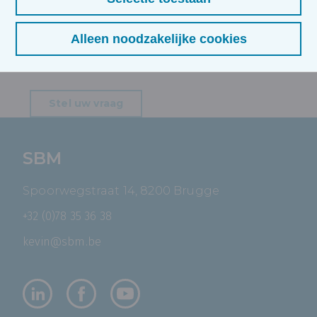
Een vraag over deze opleiding?
Alleen noodzakelijke cookies
Wij zijn er voor u! Contacteer ons en wij helpen u met
veel enthousiasme verder.
Stel uw vraag
SBM
Spoorwegstraat 14, 8200 Brugge
+32 (0)78 35 36 38
kevin@sbm.be