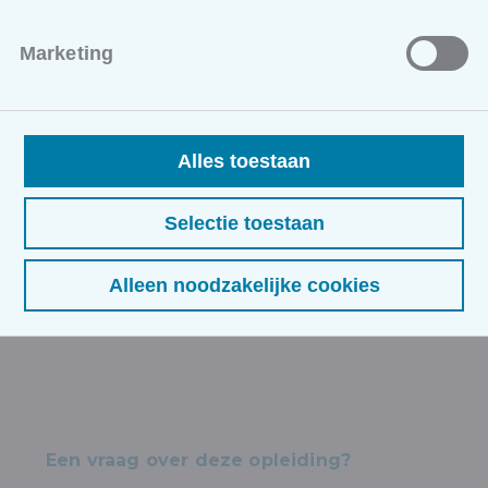
Het programma is praktisch en doelgericht, zodat u de
taal direct in uw professionele omgeving kunt toepassen.
Marketing
U leert onder andere:
Uw bedrijf kort en krachtig voorstellen.
De fundamentele begrippen van de zakentaal
Alles toestaan
beheersen.
Basisvaardigheden voor telefonische contacten en
commerciële gesprekken.
Selectie toestaan
Inzicht krijgen in de belangrijkste grammaticale
structuren (praktisch en beknopt).
Alleen noodzakelijke cookies
Basiskennis over de Poolse socio-economische
context in een zakelijke setting.
Een vraag over deze opleiding?