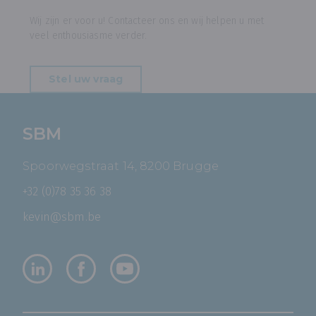
Wij zijn er voor u! Contacteer ons en wij helpen u met
veel enthousiasme verder.
Stel uw vraag
SBM
Spoorwegstraat 14, 8200 Brugge
+32 (0)78 35 36 38
kevin@sbm.be