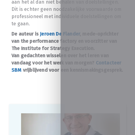
aan het al dan niet behalen van doelstellingen.
Dit is echter geen noodzakelijke voorwaarde om
professioneel met individuele doelstellingen om
te gaan.
De auteur is
Jeroen De Flander
, mede-oprichter
van the performance factory en voorzitter van
The Institute for Strategy Execution.
Van gedachten wisselen over het leren van
vandaag voor het werk van morgen?
Contacteer
SBM
vrijblijvend voor een kennismakingsgesprek.