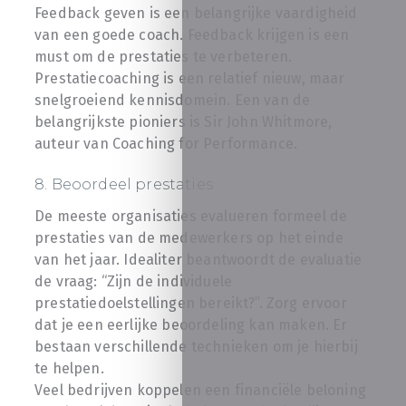
Feedback geven is een belangrijke vaardigheid
van een goede coach. Feedback krijgen is een
must om de prestaties te verbeteren.
Prestatiecoaching is een relatief nieuw, maar
snelgroeiend kennisdomein. Een van de
belangrijkste pioniers is Sir John Whitmore,
auteur van Coaching for Performance.
8. Beoordeel prestaties
De meeste organisaties evalueren formeel de
prestaties van de medewerkers op het einde
van het jaar. Idealiter beantwoordt de evaluatie
de vraag: “Zijn de individuele
prestatiedoelstellingen bereikt?”. Zorg ervoor
dat je een eerlijke beoordeling kan maken. Er
bestaan verschillende technieken om je hierbij
te helpen.
Veel bedrijven koppelen een financiële beloning