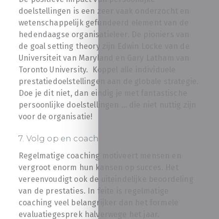
doelstellingen is een zeer vaak onderzocht en
wetenschappelijk gefundeerd element van de
hedendaagse organisatieleer. De pioniers van
de goal setting theory zijn Edwin Locke van de
Universiteit van Maryland en Gary Latham van
Toronto University. Koppel alle individuele
prestatiedoelstellingen aan de globale strategie.
Doe je dit niet, dan eindig je met fantastische
persoonlijke doelstellingen … die niet nuttig zijn
voor de organisatie!
7. Volg op en coach
Regelmatige coaching motiveert mensen en
vergroot enorm hun kansen op succes. Het
vereenvoudigt ook de uiteindelijke beoordeling
van de prestaties. In feite is regelmatige
coaching veel belangrijker dan het formele
evaluatiegesprek halverwege het jaar.