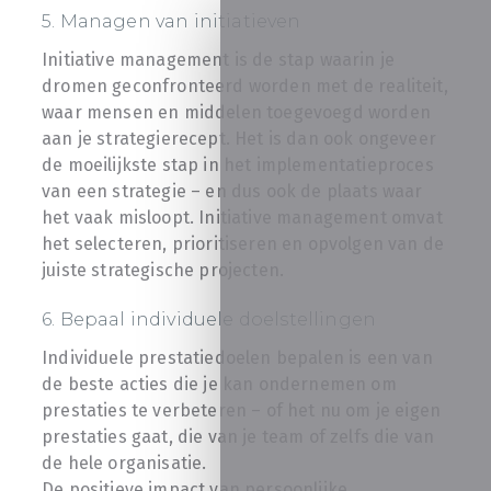
5. Managen van initiatieven
Initiative management is de stap waarin je
dromen geconfronteerd worden met de realiteit,
waar mensen en middelen toegevoegd worden
aan je strategierecept. Het is dan ook ongeveer
de moeilijkste stap in het implementatieproces
van een strategie – en dus ook de plaats waar
het vaak misloopt. Initiative management omvat
het selecteren, prioritiseren en opvolgen van de
juiste strategische projecten.
6. Bepaal individuele doelstellingen
Individuele prestatiedoelen bepalen is een van
de beste acties die je kan ondernemen om
prestaties te verbeteren – of het nu om je eigen
prestaties gaat, die van je team of zelfs die van
de hele organisatie.
De positieve impact van persoonlijke