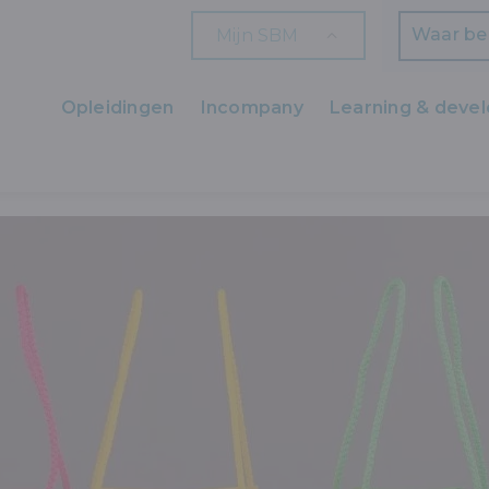
Mijn SBM
Zoeken
Opleidingen
Incompany
Learning & deve
Ons aanbod
 EN CUSTOMER FEEDBACK
Zaakvoerders
HR en L&D
Professionals
Arbeiders
Wettelijk verplichte opleidingen
Wettelijk verplichte bijscholingen