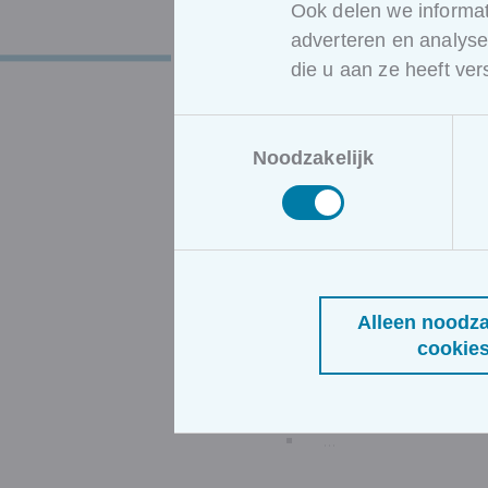
ervaart. Dankzij deze f
Ook delen we informat
aankoopbeslissing van d
adverteren en analys
Naast mystery shopping i
die u aan ze heeft ve
Een andere vorm van kla
Toestemmingsselectie
combineert met
AI
(Arti
Noodzakelijk
klantgerichte attitude a
organisatie. Als u niet w
uw klanten en uw busines
verwachten.
Enkele mogelijke doelst
In kaart brengen van 
Alleen noodza
Inzicht krijgen in de v
cookie
Zicht krijgen op conc
klantenservice verder
Weten waarin uw medew
…