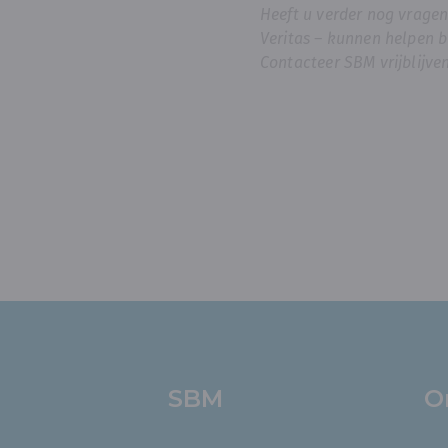
Heeft u verder nog vragen
Veritas – kunnen helpen b
Contacteer SBM vrijblijv
SBM
O