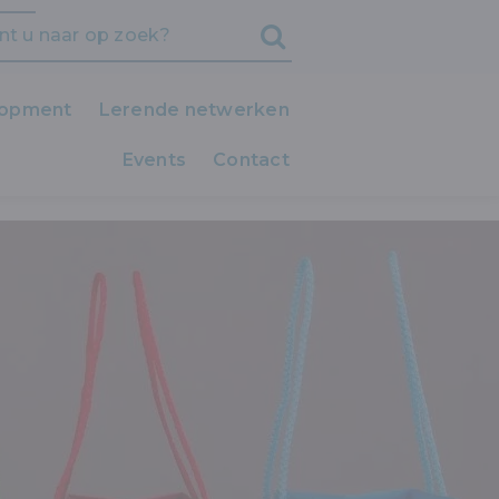
lopment
Lerende netwerken
Events
iedereen LEERT!
Contact
Clubs