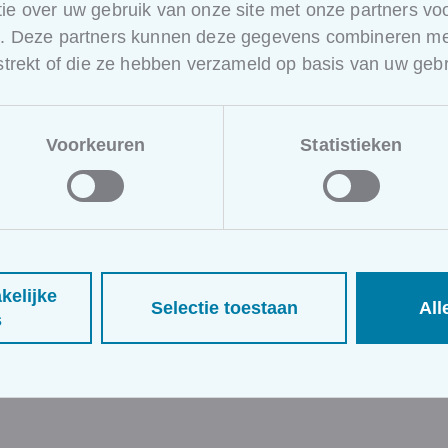
eedback leren medewerkers wat hun gedrag betekent voor d
ie over uw gebruik van onze site met onze partners voo
e klant.
e. Deze partners kunnen deze gegevens combineren met
s er ook mystery calling, mystery mailing, mystery e-shop
rstrekt of die ze hebben verzameld op basis van uw gebr
ntervaringsonderzoek is een customer feedback tool die
k
ficiële Intelligentie). Deze innoverende tool helpt uw mede
Voorkeuren
Statistieken
an te meten, elke dag opnieuw, door de stem van de klant t
eet wat uw klant ervaart, kunt u er niet gepast op reageren.
sstrategieën erop te enten, biedt u uw klanten de uitzonder
ellingen van klantervaringsonderzoek:
de noden en verwachtingen van klanten
kelijke
Selectie toestaan
All
erschilpunten met collega-retailers of serviceverleners
s
rete werkpunten die toelaten om de productkennis, verkoopv
 te optimaliseren
erkers uitblinken: positieve feedback is een krachtige moti