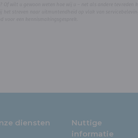
? Of wilt u gewoon weten hoe wij u – net als andere tevreden 
ij het streven naar uitmuntendheid op vlak van servicebelevin
end voor een kennismakingsgesprek.
nze diensten
Nuttige
informatie