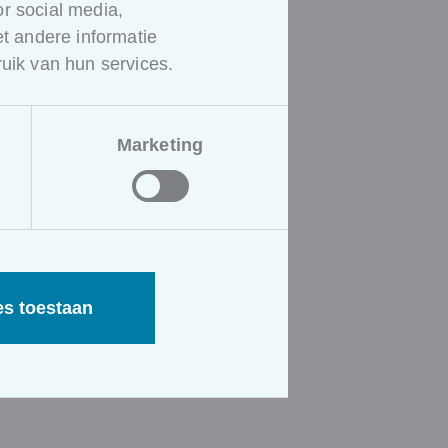
e ervaring en de
r social media,
 andere informatie
ping,…
uik van hun services.
lantenfeedback
werkers om zich een
Marketing
e laten weerklinken in de
 Door te luisteren naar
lijke ervaring die ze
es toestaan
aardigheden of
vator