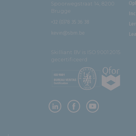
Op
Spoorwegstraat 14, 8200
Brugge
In
+32 (0)78 35 36 38
Le
kevin@sbm.be
Le
Skilliant BV is ISO 9001:2015
gecertificeerd