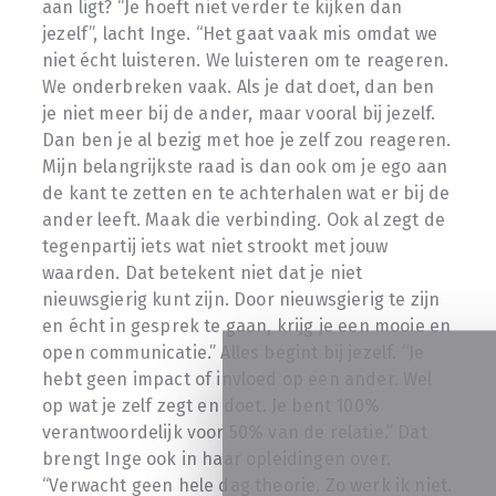
aan ligt? “Je hoeft niet verder te kijken dan
jezelf”, lacht Inge. “Het gaat vaak mis omdat we
niet écht luisteren. We luisteren om te reageren.
We onderbreken vaak. Als je dat doet, dan ben
je niet meer bij de ander, maar vooral bij jezelf.
Dan ben je al bezig met hoe je zelf zou reageren.
Mijn belangrijkste raad is dan ook om je ego aan
de kant te zetten en te achterhalen wat er bij de
ander leeft. Maak die verbinding. Ook al zegt de
tegenpartij iets wat niet strookt met jouw
waarden. Dat betekent niet dat je niet
nieuwsgierig kunt zijn. Door nieuwsgierig te zijn
en écht in gesprek te gaan, krijg je een mooie en
open communicatie.” Alles begint bij jezelf. “Je
hebt geen impact of invloed op een ander. Wel
op wat je zelf zegt en doet. Je bent 100%
verantwoordelijk voor 50% van de relatie.” Dat
brengt Inge ook in haar opleidingen over.
“Verwacht geen hele dag theorie. Zo werk ik niet.