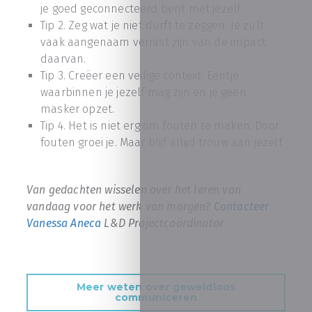
je goed geconnecteerd bent met jezelf.
Tip 2. Zeg wat je niet durft te zeggen. Je zult
vaak aangenaam verrast zijn van de impact
daarvan.
Tip 3. Creëer een veilige context. Eentje
waarbinnen je jezelf mag zijn en je geen
masker opzet.
Tip 4. Het is niet erg om fouten te maken. Door
fouten groei je. Maar blijf altijd trouw aan jezelf.
Van gedachten wisselen over het leren van
vandaag voor het werk van morgen?
Contacteer
Vanessa Aneca
L&D Projectcoördinator
Meer weten over geweldloos
communiceren