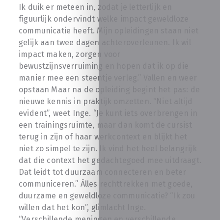
Ik duik er meteen in, zodat je letterlijk en
figuurlijk ondervindt welke impact geweldloze
communicatie heeft. Mijn opleidingen staan niet
gelijk aan twee dagen achteroverleunen. Ik wil
impact maken, zorgen voor
bewustzijnsverruiming en hopen dat ik op die
manier mee een steentje verleg.” Vallen en weer
opstaan Maar na de opleiding begint het pas: de
nieuwe kennis in praktijk omzetten. “Niet altijd
evident”, weet Inge. “Je kunt iets overbrengen in
een trainingsruimte, maar dan komt de cursist
terug in zijn of haar werkcontext en blijkt het
niet zo simpel te zijn. Ik vind het heel belangrijk
dat die context het gedachtegoed mee uitdraagt.
Dat leidt tot duurzaam connecteren en beter
communiceren.” Álles rechttrekken met goede,
duurzame en geweldloze communicatie? “Ik zou
willen dat het kon”, glimlacht Inge.
“Verschillende meningen en verschillende