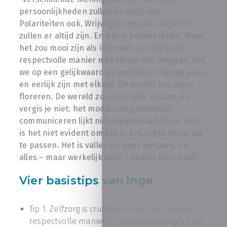
persoonlijkheden zullen er altijd zijn.
Polariteiten ook. Wrijvingen en ook conflicten
zullen er altijd zijn. En dat is helemaal oké. Maar
het zou mooi zijn als iedereen op een meer
respectvolle manier met elkaar zou omgaan, dat
we op een gelijkwaardige manier in dialoog gaan
en eerlijk zijn met elkaar. De wereld zou meer
floreren. De wereld zou er mooier uitzien. En
vergis je niet: het model van geweldloos
communiceren lijkt niet ingewikkeld. Maar toch
is het niet evident om het in het echte leven toe
te passen. Het is vallen en weer opstaan. En
alles – maar werkelijk alles – begint bij onszelf.”
Vier basistips van Inge
Tip 1. Zelfzorg is cruciaal. Je kunt pas op een
respectvolle manier in communicatie gaan als