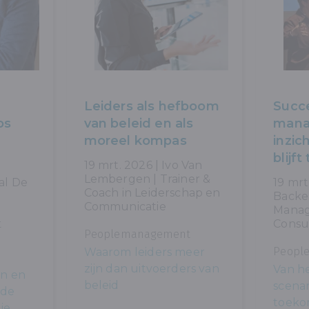
Leiders als hefboom
Succ
ps
van beleid en als
mana
moreel kompas
inzic
blijft
19 mrt. 2026 | Ivo Van
Lembergen | Trainer &
al De
19 mrt
Coach in Leiderschap en
Backer
Communicatie
Mana
t
Consu
Peoplemanagement
Peopl
Waarom leiders meer
zijn dan uitvoerders van
Van h
en en
beleid
scenar
nde
toeko
ie