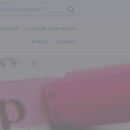
lopment
Lerende netwerken
Events
iedereen LEERT!
Contact
Clubs