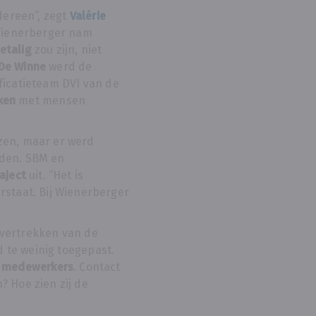
dereen”, zegt
Valérie
 Wienerberger nam
etalig
zou zijn, niet
De Winne
werd de
ficatieteam DVI van de
ken
met mensen
azen, maar er werd
fden. SBM en
aject
uit. “Het is
rstaat. Bij Wienerberger
 vertrekken van de
d te weinig toegepast.
e
medewerkers
. Contact
? Hoe zien zij de