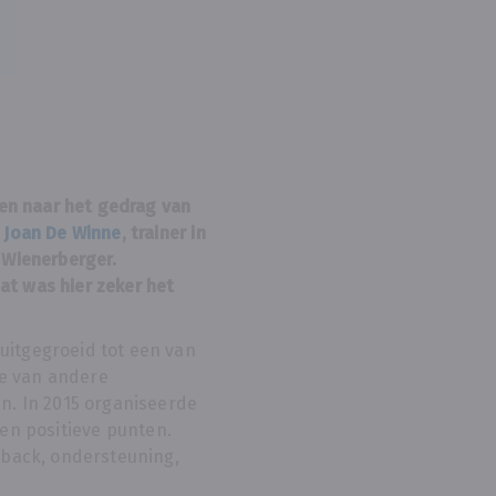
en naar het gedrag van
t
Joan De Winne
, trainer in
 Wienerberger.
at was hier zeker het
uitgegroeid tot een van
ie van andere
n. In 2015 organiseerde
ren positieve punten.
back, ondersteuning,