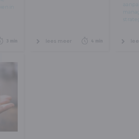
aanpak
ien in
manag
strate
lees meer
le
3 min
4 min