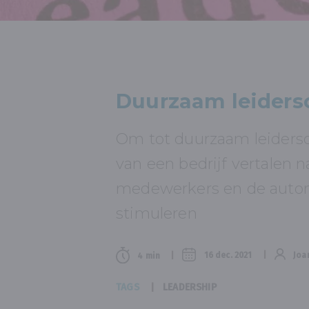
Duurzaam leiders
Om tot duurzaam leiders
van een bedrijf vertalen 
medewerkers en de auto
stimuleren
16 dec. 2021
Joa
4 min
TAGS
LEADERSHIP