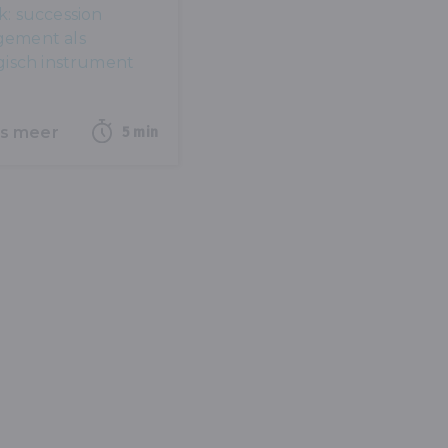
: succession
ement als
gisch instrument
es meer
5 min