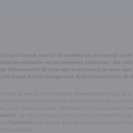
schap te komen, moet je de waarden van een bedrijf vertal
utonome motivatie van medewerkers stimuleren”. Dat stel
van SBM vertaalde hij deze visie in een traject op maat voor
n pas slagen als het management de nood ervan inziet. En d
t deel uit van de internationale Wienerberger groep en is 
ducenten ter wereld, met een sterke positie in de product
n, zoals kleidakpannen, kleiklinkers en binnenmuurstene
enquête
. De sfeer, collega’s, inhoud werk, en afwisseling wa
kele
frustraties
naar boven: gebrek aan communicatie, feed
iteitsprobleem.