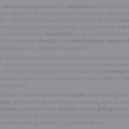
m
aan de slag te gaan met
deze
werkpunten
. Samen, met ie
rtner bij Wienerberger in de divisie Pottelberg in Aalbeke.
BM. “Het was daarbij belangrijk voor ons dat de docent
twe
melt, en met onze mensen spreekt”, zegt Valérie. Met
Joan 
n. Hij was jarenlang
diensthoofd
van het slachtoffer identi
 (inter-)nationale
ervaring
in het
interdisciplinair samenwer
epsgroepen en vrijwilligersorganisaties.
 het de bedoeling om een opleiding te geven aan de ploegb
ook open te trekken voor de plantmanagers en afdelingshoo
n met deze achterliggende gedachte samen een
vormingstr
ement de nood van de opleiding inziet en er volledig achte
 vertelt Joan.
rie fasen. “Alles hangt af van de
cultuur
van het bedrijf. We
eming
. Bij Wienerberger was de visie aanwezig, maar ze wer
waarden
van een bedrijf te
vertalen
naar het
gedrag
van d
bij heel belangrijk. Hoe voelen de mensen de werkvloer aan
 en hoe passen ze die toe?”, zegt Joan De Winne.