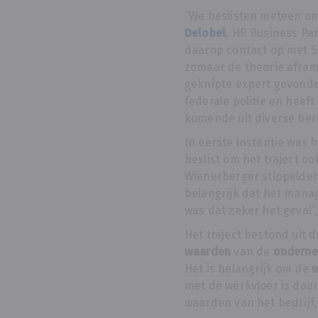
“We beslisten meteen o
Delobel
, HR Business Pa
daarop contact op met S
zomaar de theorie afram
geknipte expert gevonde
federale politie en heeft
komende uit diverse bero
In eerste instantie was
beslist om het traject 
Wienerberger stippelde
belangrijk dat het manag
was dat zeker het geval”,
Het traject bestond uit d
waarden
van de
ondern
Het is belangrijk om de
met de werkvloer is daar
waarden van het bedrijf,