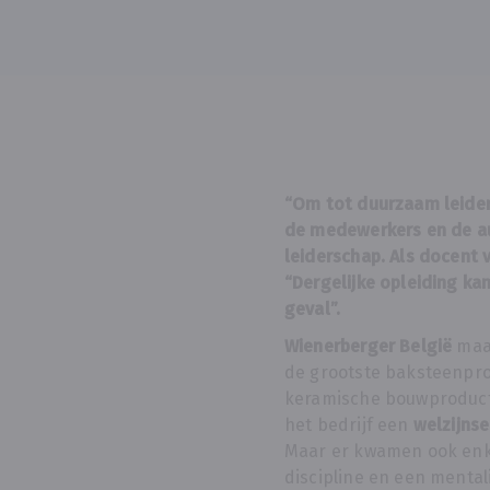
“Om tot duurzaam leider
de medewerkers en de a
leiderschap. Als docent 
“Dergelijke opleiding ka
geval”.
Wienerberger België
maak
de grootste baksteenpro
keramische bouwproducte
het bedrijf een
welzijns
Maar er kwamen ook en
discipline en een mental