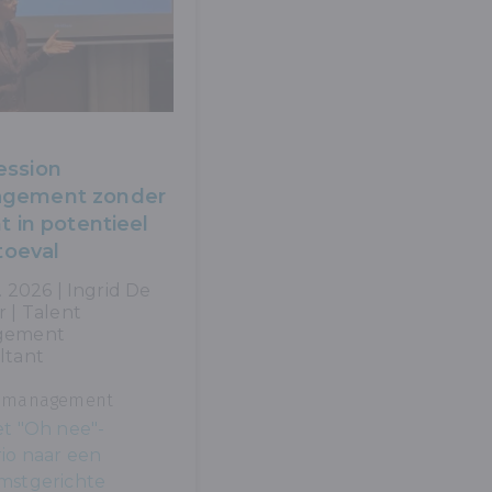
ession
gement zonder
ht in potentieel
 toeval
. 2026 | Ingrid De
 | Talent
gement
ltant
emanagement
et "Oh nee"-
io naar een
mstgerichte