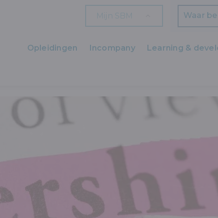
Mijn SBM
Zoeken
Opleidingen
Incompany
Learning & deve
Ons aanbod
SCHAP
Zaakvoerders
HR en L&D
Professionals
Arbeiders
Wettelijk verplichte opleidingen
Wettelijk verplichte bijscholingen