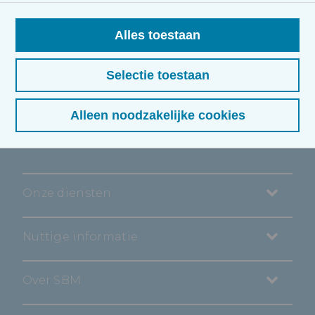
Spoorwegstraat 14, 8200 Brugge
Alles toestaan
+32 (0)78 35 36 38
Selectie toestaan
kevin@sbm.be
Alleen noodzakelijke cookies
Onze diensten
Nuttige informatie
Over SBM