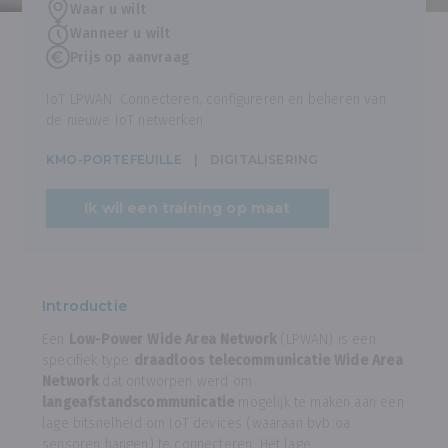
Waar u wilt
Wanneer u wilt
Prijs op aanvraag
IoT LPWAN: Connecteren, configureren en beheren van
de nieuwe IoT netwerken
KMO-PORTEFEUILLE
DIGITALISERING
Ik wil een training op maat
Introductie
Een
Low-Power Wide Area Network
(LPWAN) is een
specifiek type
draadloos telecommunicatie Wide Area
Network
dat ontworpen werd om
langeafstandscommunicatie
mogelijk te maken aan een
lage bitsnelheid om IoT devices (waaraan bvb oa
sensoren hangen) te connecteren. Het lage