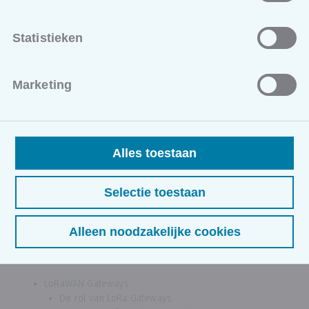
Vergelijking tussen LoRaWAN, SigFox & NB-IoT
LPWAN devices
Statistieken
Hardware reference design
Types
Marketing
LPWAN gateways
Module 2: Telecom Terminologie & concepten
LoRaWAN Architectuur
SigFox Architectuur
Alles toestaan
NB-IoT Architectuur: NB-IOT en LTE-M
Module 3: LoRaWAN (van device tot applicatie)
Selectie toestaan
LoRaWAN (van device tot applicatie)
LoRaWAN devices
Alleen noodzakelijke cookies
Reference design
LoRaWAN Modems
LoRaWAN Gateways
De rol van LoRa Gateways