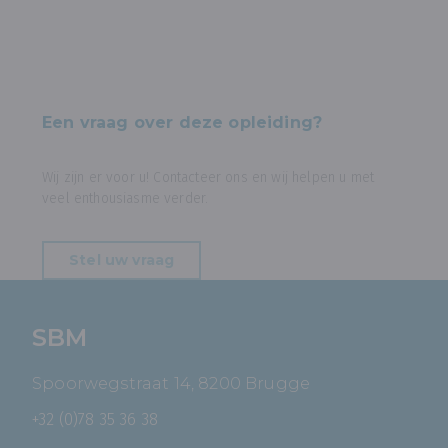
Een vraag over deze opleiding?
Wij zijn er voor u! Contacteer ons en wij helpen u met
veel enthousiasme verder.
Stel uw vraag
SBM
Spoorwegstraat 14, 8200 Brugge
+32 (0)78 35 36 38