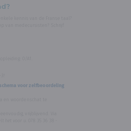
md?
nkele kennis van de Franse taal?
ep van medecursisten? Schrijf
pleiding: 0/A1.
3!
sschema voor zelfbeoordeling
ca en woordenschat te
, eenvoudig, vrijblijvend. Via
lt het voor u
. 078 35 36 38 -