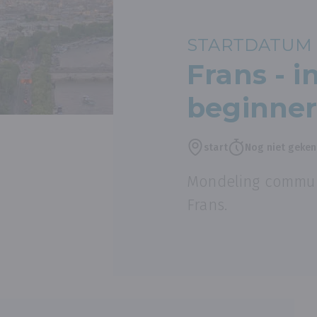
STARTDATUM 
Frans - i
beginner
start
Nog niet geke
Mondeling communi
Frans.