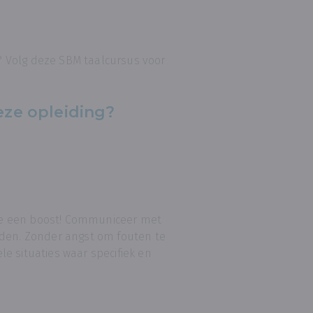
 Volg deze SBM taalcursus voor
eze opleiding?
re een boost! Communiceer met
eden. Zonder angst om fouten te
e situaties waar specifiek en