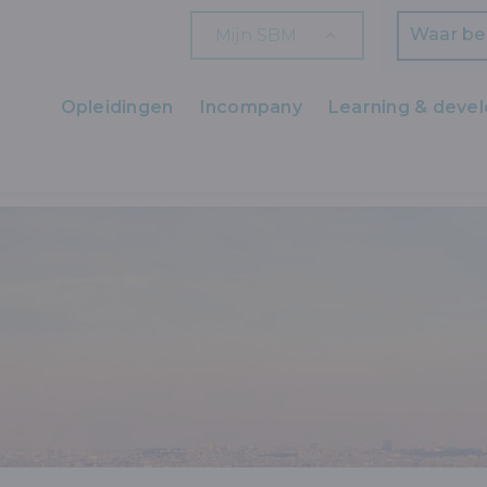
Mijn SBM
Zoeken
Opleidingen
Incompany
Learning & deve
Ons aanbod
FRANS
FRANS - INITIATIE (ABSOLUTE BEGINNERS)
Zaakvoerders
HR en L&D
Professionals
Arbeiders
Wettelijk verplichte opleidingen
Wettelijk verplichte bijscholingen