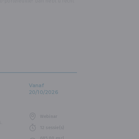
o-portefeuille? Dan hebt u recht
Vanaf
20/10/2026
Webinar
s.
12 sessie(s)
685,00 excl.