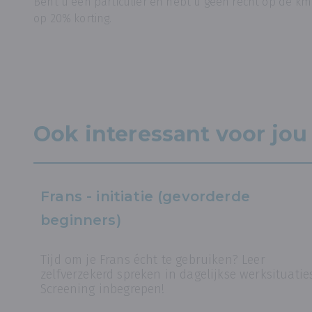
Bent u een particulier en hebt u geen recht op de km
op 20% korting.
Ook interessant voor jou
Frans - initiatie (gevorderde
beginners)
Tijd om je Frans écht te gebruiken? Leer
zelfverzekerd spreken in dagelijkse werksituatie
Screening inbegrepen!