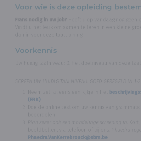
Voor wie is deze opleiding beste
Frans nodig in uw job?
Heeft u op vandaag nog geen e
Vindt u het leuk om samen te leren in een kleine gro
dan in voor deze taaltraining.
Voorkennis
Uw huidig taalniveau: 0. Het doelniveau van deze taalo
SCREEN UW HUIDIG TAALNIVEAU. GOED GEREGELD IN 1-2-
Neem zelf al eens een kijkje in het
beschrijving
(ERK)
Doe de online test om uw kennis van grammati
beoordelen.
Plan zeker ook een mondelinge screening in
. Kort
beeldbellen, via telefoon of bij ons.
Phaedra rege
Phaedra.VanKerrebrouck@sbm.be