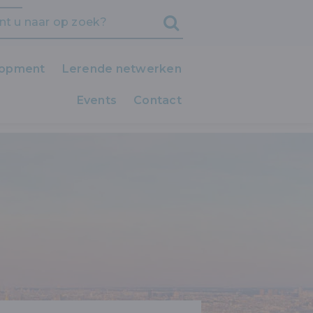
lopment
Lerende netwerken
Events
iedereen LEERT!
Contact
Clubs