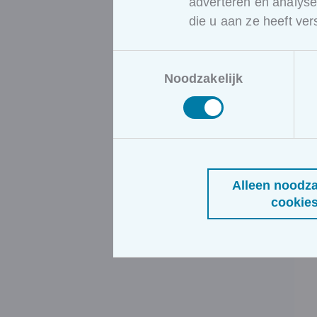
adverteren en analys
die u aan ze heeft ve
Toestemmingsselectie
Noodzakelijk
Alleen noodza
cookie