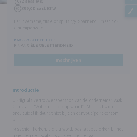
2 sessie(s)
399,00 excl. BTW
Een overname, fusie of splitsing? Spannend… maar ook
een mijnenveld
KMO-PORTEFEUILLE
FINANCIËLE GELETTERDHEID
Inschrijven
Introductie
U krijgt als vertrouwenspersoon van de ondernemer vaak
één vraag: “Wat is mijn bedrijf waard?” Maar het wordt
snel duidelijk dat het niet bij een eenvoudige rekensom
blijft.
Misschien herkent u dit: u wordt pas laat betrokken bij het
traject en de fiscale risico’s worden te laat