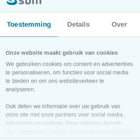
Bijkomende aandachtspunten
Voorbeeldcases / Rulingpraktijk
Bijkomende info
Toestemming
Details
Over
Deze vorming komt in aanmerking voor permanente
vorming:
6u voor het ITAA
Onze website maakt gebruik van cookies
6u voor het IBR
We gebruiken cookies om content en advertenties
ATTESTEN
te personaliseren, om functies voor social media
Als erkend vormingsoperator doen wij het nodige zodat
te bieden en om ons websiteverkeer te
de gevolgde uren permanente vorming automatisch in uw
analyseren.
elektronisch jaarverslag terug te vinden zijn.
Gelieve uw ITAA-lidnummer door te geven bij
Ook delen we informatie over uw gebruik van
inschrijving onder het veld opmerkingen.
onze site met onze partners voor social media,
De aanwezigheden worden ten laatste een maand na het
adverteren en analyse. Deze partners kunnen
beëindigen van de opleiding doorgegeven.
deze gegevens combineren met andere informatie
die u aan ze heeft verstrekt of die ze hebben