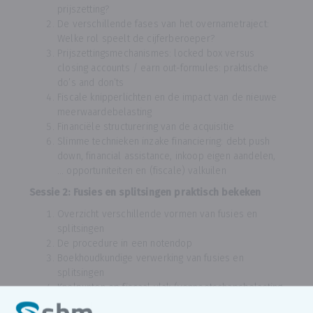
prijszetting?
De verschillende fases van het overnametraject:
Welke rol speelt de cijferberoeper?
Prijszettingsmechanismes: locked box versus
closing accounts / earn out-formules: praktische
do’s and don’ts
Fiscale knipperlichten en de impact van de nieuwe
meerwaardebelasting
Financiële structurering van de acquisitie
Slimme technieken inzake financiering: debt push
down, financial assistance, inkoop eigen aandelen,
… opportuniteiten en (fiscale) valkuilen
Sessie 2: Fusies en splitsingen praktisch bekeken
Overzicht verschillende vormen van fusies en
splitsingen
De procedure in een notendop
Boekhoudkundige verwerking van fusies en
splitsingen
Knelpunten op fiscaal vlak (vennootschapsbelasting
/ btw / registratiebelasting)