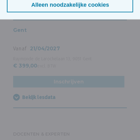
Alleen noodzakelijke cookies
Bekijk lesdata
Gent
Vanaf
21/04/2027
Raymonde de Larochelaan 13, 9051 Gent
€ 399,00
excl. BTW
Inschrijven
Bekijk lesdata
DOCENTEN & EXPERTEN