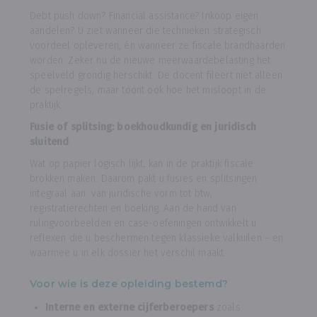
Debt push down? Financial assistance? Inkoop eigen
aandelen? U ziet wanneer die technieken strategisch
voordeel opleveren, én wanneer ze fiscale brandhaarden
worden. Zeker nu de nieuwe meerwaardebelasting het
speelveld grondig herschikt. De docent fileert niet alleen
de spelregels, maar toont ook hoe het misloopt in de
praktijk.
Fusie of splitsing: boekhoudkundig en juridisch
sluitend
Wat op papier logisch lijkt, kan in de praktijk fiscale
brokken maken. Daarom pakt u fusies en splitsingen
integraal aan: van juridische vorm tot btw,
registratierechten en boeking. Aan de hand van
rulingvoorbeelden en case-oefeningen ontwikkelt u
reflexen die u beschermen tegen klassieke valkuilen – en
waarmee u in elk dossier het verschil maakt.
Voor wie is deze opleiding bestemd?
Interne en externe cijferberoepers
zoals