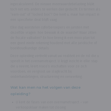
ingecalculeerd. De nieuwe meerwaardebelasting blijkt
toch net iets anders te werken dan gedacht. En termen als
“earn-out” of “locked box”? Die kent u, maar hun impact in
een specifieke deal blijft vaag.
Elke dag worstelen cijferberoepers en juristen met
dezelfde vragen: hoe bewaak ik de waarde? Waar zitten
de fiscale valkuilen? En hoe breng ik een mooi plan tot
een goed einde rekening houdend met alle juridische of
boekhoudkundige details.
Deze opleiding vertrekt vanuit uw realiteit en de rol die u
speelt in het overnametraject. U krijgt inzicht in elke stap
die u neemt, leert risico’s inschatten voor ze zich
voordoen, en vergroot uw slagkracht bij
onderhandelingen, structurering en verwerking.
Wat kan men na het volgen van deze
opleiding?
U kent de fases van een overnametraject – van
verkoopsklaar maken tot closing.