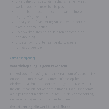
U vergelijkt prijszettingsmechanismen en weet
welk model wanneer toe te passen.
U detecteert fiscale risico’s en past actuele
regelgeving correct toe.
U analyseert financieringsstructuren en herkent
fiscale optimalisaties.
U verwerkt fusies en splitsingen correct in de
boekhouding.
U toetst uw inzichten aan praktijkcases en
rulingvoorbeelden.
Omschrijving
Waardebepaling is geen rekensom
Locked box of closing accounts? Earn-out of vaste prijs? U
ontdekt de impact van elk mechanisme op het
eindresultaat én het onderhandelingsspel. Niet vanuit
theorie, maar via herkenbare situaties. Uw tussenkomst
als cijferexpert maakt het verschil: in de voorbereiding,
de waardering én de onderhandelingen.
Structurering die werkt – ook fiscaal