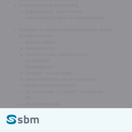
Kostenberekening bij aanbieding
Begrip kostprijs, winst en risico
Samenstelling kostprijs en aanbiedingsprijs
Specifieke en algemene bouwplaatskosten, directe
en indirecte kosten
Machine uurkost
Materiaalverlies
Productieve uren, uurbegroting en
rendementen
Bouwmaterialen
Loonkost + sociale lasten
Gewaardeerd loon van de zaakvoerder
Kosten van onderaannemers
Vervoerskosten / brandstof / kostprijs per
KM
Afschrijvingen auto
Belastingen
Opstellen van het budget
Oefeningen - berekening van aanbiedingsprijs en