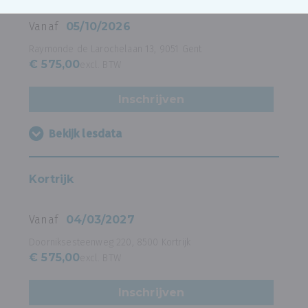
Vanaf
05/10/2026
Raymonde de Larochelaan 13, 9051 Gent
€ 575,00
excl. BTW
Inschrijven
Bekijk lesdata
Kortrijk
Vanaf
04/03/2027
Doorniksesteenweg 220, 8500 Kortrijk
€ 575,00
excl. BTW
Inschrijven