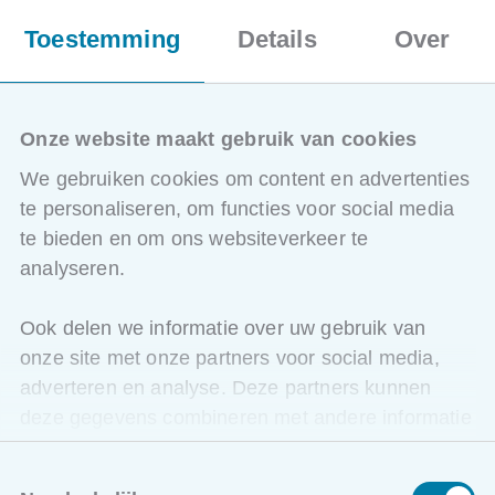
kosten
Verkoopsprijs + marge berekenen
Toestemming
Details
Over
Bedrijfseconomische vooropgestelde
resultaten
Rendement berekenen
Uurbegroting
Onze website maakt gebruik van cookies
Offerteprijs voor manuren
We gebruiken cookies om content en advertenties
Prijsherziening
te personaliseren, om functies voor social media
Opmaken vorderingsstaten
te bieden en om ons websiteverkeer te
Nacalculatie
...
analyseren.
Ook delen we informatie over uw gebruik van
onze site met onze partners voor social media,
Bijkomende info
adverteren en analyse. Deze partners kunnen
Het programma komt in aanmerking voor
3 uur
deze gegevens combineren met andere informatie
permanente vorming bij BIV
.
die u aan ze heeft verstrekt of die ze hebben
Als erkend vormingsoperator doen wij het nodige zodat
Toestemmingsselectie
verzameld op basis van uw gebruik van hun
de gevolgde uren permanente vorming automatisch in je