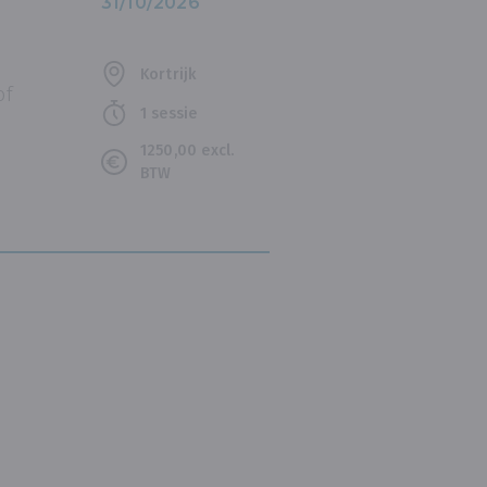
31/10/2026
Kortrijk
of
1 sessie
1250,00 excl.
BTW