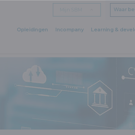
Mijn SBM
Zoeken
Opleidingen
Incompany
Learning & deve
Ons aanbod
CYBERSECURITY EN PRIVACY
WAT CONCREET DOEN NA EEN CYB
Zaakvoerders
HR en L&D
Professionals
Arbeiders
Wettelijk verplichte opleidingen
Wettelijk verplichte bijscholingen