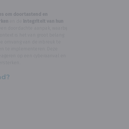
ies om doortastend en
rken
en de
integriteit van hun
t een doordachte aanpak, waarbij
ontext is het van groot belang
e omvang van de inbreuk te
len te implementeren. Deze
 reageren op een cyberaanval en
ersterken.
md?