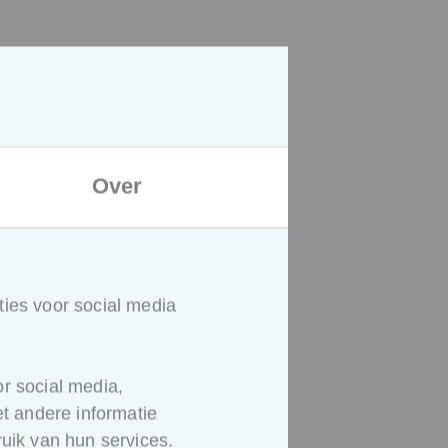
opleiding eruit?
nval: wat nu? [18u00 tot 19u30]
tig is? Wat zijn de
Over
en incident responsplan
ten tot een aanvaardbaar
ies voor social media
ortasten te kunnen
r social media,
 andere informatie
ndoefening)
uik van hun services.