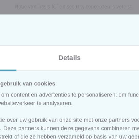
Notie van basis ICT en security concepten is vereist.
Hoe ziet het programma van deze 
Deel 1: Uw bedrijf is het slachtoffer van een Cyberaa
Verschillende soorten cyberaanvallen?
Hoe definieert men als een cyberincident zeer erns
Details
symptomen?
En wanneer activeert men – organisatie breed - e
Wat is een incident response plan?
gebruik van cookies
Hoe verminder je de improvisatie op Cyberinciden
niveau
om content en advertenties te personaliseren, om funct
Wat moet er in je reactie toolkit zitten?
ebsiteverkeer te analyseren.
Wat moet met vooraf reeds gedaan hebben om do
reageren?
ie over uw gebruik van onze site met onze partners voo
Inoefenen van incidentreacties
e. Deze partners kunnen deze gegevens combineren met
Inoefenen van een IRP: Tabletop excercise (bra
rstrekt of die ze hebben verzameld op basis van uw gebr