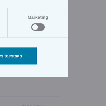
rer.
]
Marketing
 een Cyberaanval? [19u50 tot
 voorbereid bedrijf
ilen.
, DPO - GDPR expert
es toestaan