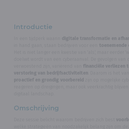
Introductie
In een tijdperk waarin
digitale transformatie en afha
in hand gaan, staan bedrijven voor een
toenemende d
Het is niet langer een kwestie van 'als', maar eerder 
doelwit wordt van een cyberaanval. De gevolgen van 
verwoestend zijn, variërend van
financiële verliezen 
verstoring van bedrijfsactiviteiten
. Daarom is het van
proactief en grondig voorbereid
zijn op mogelijke cy
reageren op dreigingen, maar ook veerkrachtig blijve
digitaal landschap.
Omschrijving
Deze sessie belicht waarom bedrijven zich best
voorb
welke strategieën van noodzakelijk belang zijn om de