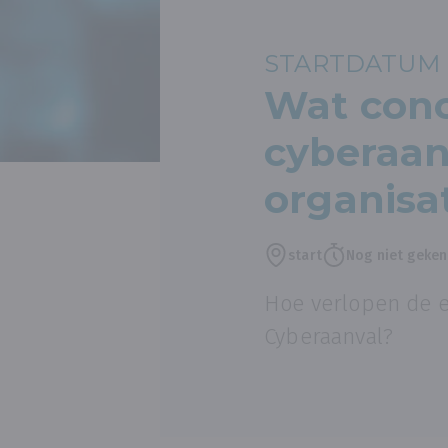
STARTDATUM 
Wat conc
cyberaan
organisa
start
Nog niet geke
Hoe verlopen de e
Cyberaanval?