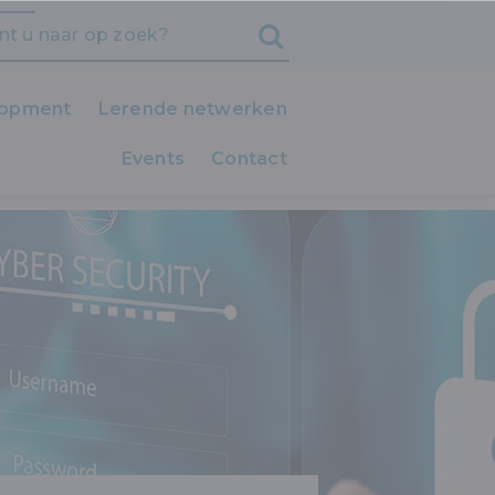
lopment
Lerende netwerken
Events
iedereen LEERT!
Contact
ERAANVAL IN UW ORGANISATIE?
Clubs