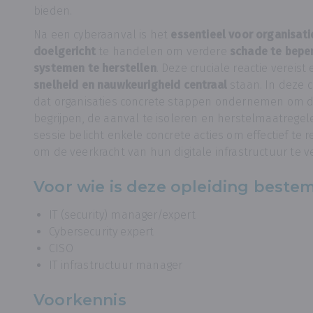
bieden.
Na een cyberaanval is het
essentieel voor organisat
doelgericht
te handelen om verdere
schade te bepe
systemen te herstellen
. Deze cruciale reactie vereis
snelheid en nauwkeurigheid centraal
staan. In deze c
dat organisaties concrete stappen ondernemen om d
begrijpen, de aanval te isoleren en herstelmaatrege
sessie belicht enkele concrete acties om effectief te
om de veerkracht van hun digitale infrastructuur te v
Voor wie is deze opleiding beste
IT (security) manager/expert
Cybersecurity expert
CISO
IT infrastructuur manager
Voorkennis