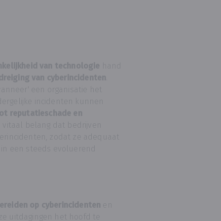
nkelijkheid van technologie
hand
reiging van cyberincidenten
.
'wanneer' een organisatie het
dergelijke incidenten kunnen
tot reputatieschade en
 vitaal belang dat bedrijven
berincidenten, zodat ze adequaat
n in een steeds evoluerend
ereiden op cyberincidenten
en
ze uitdagingen het hoofd te