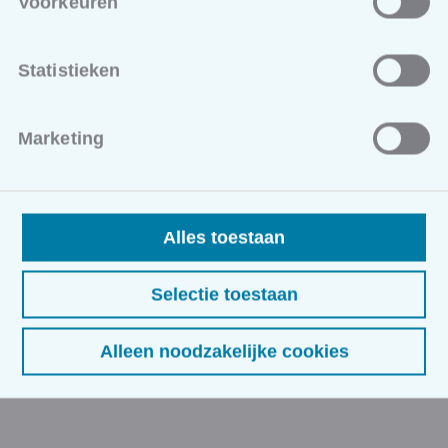
Voorkeuren
Ook interessant voor jou
Statistieken
IT Business Circle
31/10/2026
Marketing
Kortrijk
1250,00 excl. BTW
Alles toestaan
1 sessie
Clubformule: IT Business Circle De IT-sector
Selectie toestaan
verandert razendsnel. Wil je als IT-professional
of beslisser altijd mee zijn met de nieuwste
technologieën en innovaties?
Alleen noodzakelijke cookies