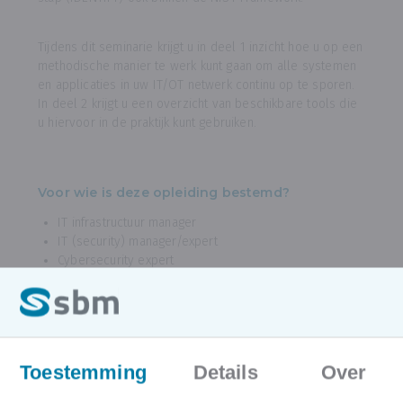
Tijdens dit seminarie krijgt u in deel 1 inzicht hoe u op een
methodische manier te werk kunt gaan om alle systemen
en applicaties in uw IT/OT netwerk continu op te sporen.
In deel 2 krijgt u een overzicht van beschikbare tools die
u hiervoor in de praktijk kunt gebruiken.
Voor wie is deze opleiding bestemd?
IT infrastructuur manager
IT (security) manager/expert
Cybersecurity expert
CISO
Voorkennis
Notie van cybersecurity begrippen en frameworks
Toestemming
Details
Over
Hoe ziet het programma van deze opleiding