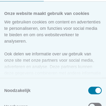
eruit?
Onze website maakt gebruik van cookies
Deel 1: Hoe beveiligen wat niet gekend is:
Methodische aanpak
We gebruiken cookies om content en advertenties
te personaliseren, om functies voor social media
Voorbeelden uit de praktijk
te bieden en om ons websiteverkeer te
Waarom en hoe kiezen voor een CS standaard?
analyseren.
NIST framework: identify
CIS controls
Nuttige praktijk tools: een overzicht
Ook delen we informatie over uw gebruik van
onze site met onze partners voor social media,
adverteren en analyse. Deze partners kunnen
Pauze: social networking - hapje en drankje
deze gegevens combineren met andere informatie
die u aan ze heeft verstrekt of die ze hebben
Deel 2: Toelichting beschikbare tools die in de
praktijk zeer effectief blijken
Toestemmingsselectie
verzameld op basis van uw gebruik van hun
Noodzakelijk
services.