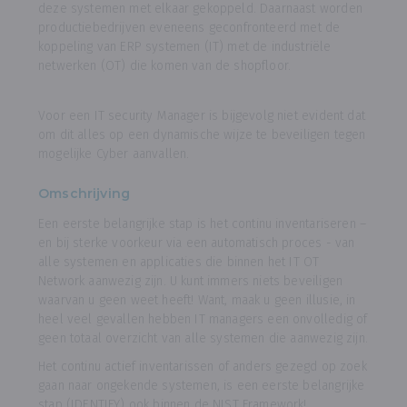
deze systemen met elkaar gekoppeld. Daarnaast worden
productiebedrijven eveneens geconfronteerd met de
koppeling van ERP systemen (IT) met de industriële
netwerken (OT) die komen van de shopfloor.
Voor een IT security Manager is bijgevolg niet evident dat
om dit alles op een dynamische wijze te beveiligen tegen
mogelijke Cyber aanvallen.
Omschrijving
Een eerste belangrijke stap is het continu inventariseren –
en bij sterke voorkeur via een automatisch proces - van
alle systemen en applicaties die binnen het IT OT
Network aanwezig zijn. U kunt immers niets beveiligen
waarvan u geen weet heeft! Want, maak u geen illusie, in
heel veel gevallen hebben IT managers een onvolledig of
geen totaal overzicht van alle systemen die aanwezig zijn.
Het continu actief inventarissen of anders gezegd op zoek
gaan naar ongekende systemen, is een eerste belangrijke
stap (IDENTIFY) ook binnen de NIST Framework!